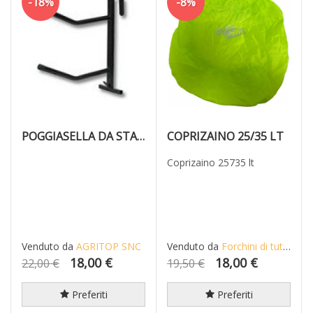
-18%
-8%
POGGIASELLA DA STACCIONATA
COPRIZAINO 25/35 LT
Coprizaino 25735 lt
Venduto da
AGRITOP SNC
Venduto da
Forchini di tutto di più di Forchini Alberto
18,00 €
18,00 €
22,00 €
19,50 €
Preferiti
Preferiti