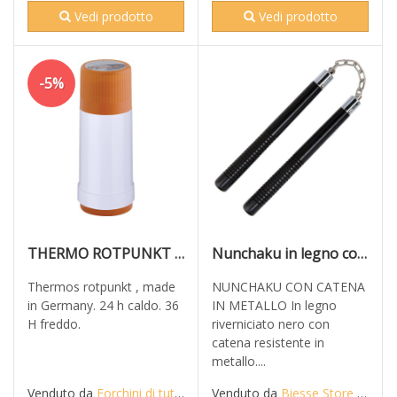
Vedi prodotto
Vedi prodotto
-5%
THERMO ROTPUNKT 0.75
Nunchaku in legno con catena Wushu Kung-Fu Karate Arti marziali Kobudo Armi
Thermos rotpunkt , made
NUNCHAKU CON CATENA
in Germany. 24 h caldo. 36
IN METALLO In legno
H freddo.
riverniciato nero con
catena resistente in
metallo....
Venduto da
Forchini di tutto di più di Forchini Alberto
Venduto da
Biesse Store Snc - Combat Legacy