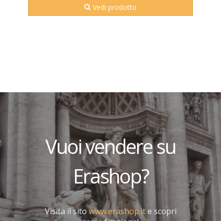
Vedi prodotto
Vuoi vendere su
Erashop?
Visita il sito
www.erashop.it
e scopri