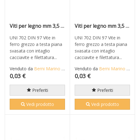
Viti per legno mm 3,5 x 15 in ferro grezzo T.P.S. taglio cacciavite
Viti per legno mm 3,5 x 16 in ferro grezzo T.P.S. taglio cacciavite
UNI 702 DIN 97 Vite in
UNI 702 DIN 97 Vite in
ferro grezzo a testa piana
ferro grezzo a testa piana
svasata con intaglio
svasata con intaglio
cacciavite e filettatura...
cacciavite e filettatura...
Venduto da
Berni Marino di Mario S.n.c.
Venduto da
Berni Marino di Mario S.n.c.
0,03 €
0,03 €
Preferiti
Preferiti
Vedi prodotto
Vedi prodotto