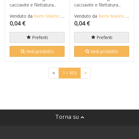
cacciavite e filettatura...
cacciavite e filettatura...
Venduto da
Berni Marino di Mario S.n.c.
Venduto da
Berni Marino di Mario S.n.c.
0,04 €
0,04 €
Preferiti
Preferiti
Vedi prodotto
Vedi prodotto
1
/ 453
Torna su