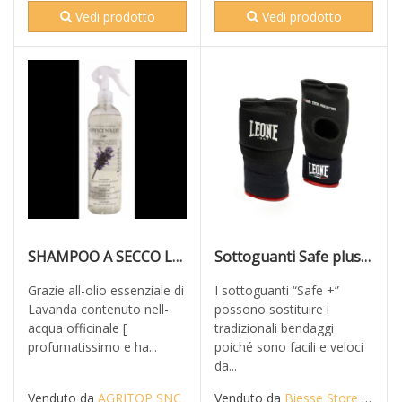
Vedi prodotto
Vedi prodotto
SHAMPOO A SECCO LAVANDA
Sottoguanti Safe plus Nero AB715
Grazie all-olio essenziale di
I sottoguanti “Safe +”
Lavanda contenuto nell-
possono sostituire i
acqua officinale [
tradizionali bendaggi
profumatissimo e ha...
poiché sono facili e veloci
da...
Venduto da
AGRITOP SNC
Venduto da
Biesse Store Snc - Combat Legacy