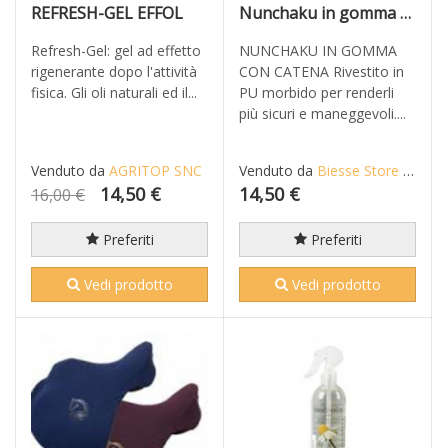
REFRESH-GEL EFFOL
Nunchaku in gomma con catena Ninjutsu Kung-Fu Karate Arti marziali Armi Kobudo
Refresh-Gel: gel ad effetto
NUNCHAKU IN GOMMA
rigenerante dopo l'attività
CON CATENA Rivestito in
fisica. Gli oli naturali ed il...
PU morbido per renderli
più sicuri e maneggevoli....
Venduto da
AGRITOP SNC
Venduto da
Biesse Store Snc - Combat Legacy
14,50 €
14,50 €
16,00 €
Preferiti
Preferiti
Vedi prodotto
Vedi prodotto