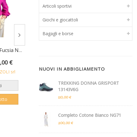
Articoli sportivi
Giochi e giocattoli
Bagagli e borse
Camicia Donatella Fucsia NG71
BBY Completo Rose Power Suit
,00 €
117,60 €
168,00 €
35,00 
NUOVI IN ABBIGLIAMENTO
OLI srl
Venduto da
Mistyk Boutique
Venduto da
Mairen
TREKKING DONNA GRISPORT
i
Preferiti
Pr
13143V6G
110,00 €
otto
Vedi prodotto
Vedi
Completo Cotone Bianco NG71
200,00 €