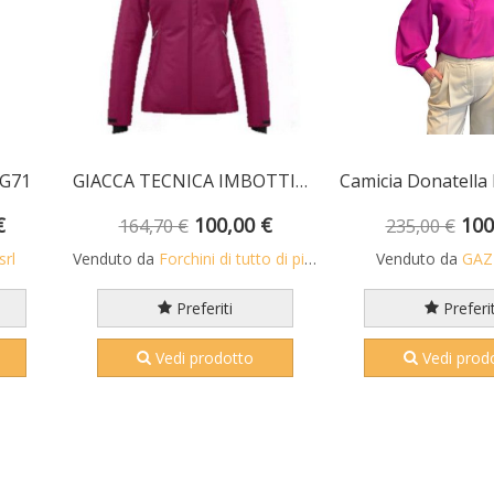
NG71
GIACCA TECNICA IMBOTTITA 2 LAMINE W-FOX 2 BY REDELK
€
100,00 €
100
164,70 €
235,00 €
rl
Venduto da
Forchini di tutto di più di Forchini Alberto
Venduto da
GAZZ
Preferiti
Preferit
Vedi prodotto
Vedi prod