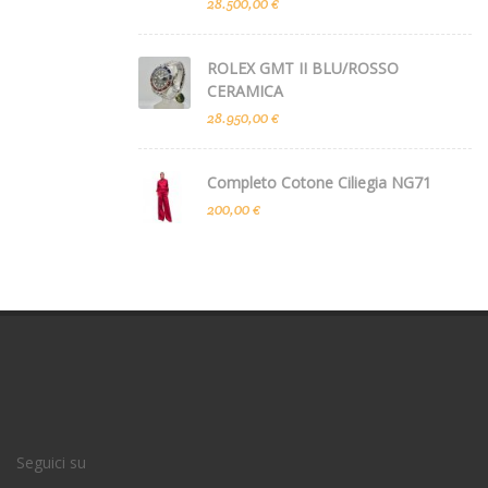
28.500,00 €
ROLEX GMT II BLU/ROSSO
CERAMICA
28.950,00 €
Completo Cotone Ciliegia NG71
200,00 €
Seguici su