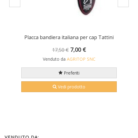
OTTITURA E ANTIVENTO FRENEY REDELK
Placca bandiera italiana per cap Tattini
7,00 €
17,50 €
Venduto da
AGRITOP SNC
Preferiti
Vedi prodotto
VENDUTO DA: