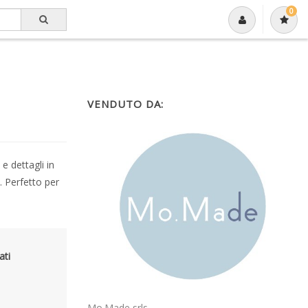
0
VENDUTO DA:
e dettagli in
. Perfetto per
ati
Mo.Made srls