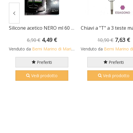
aschio esagonali mm 3 con asta scorrevole • chrom vanadium FERMEC
Silicone acetico NERO ml 60 per alte temperature fino a +260 C
4,49 €
7,63 €
6,90 €
10,90 €
Venduto da
Berni Marino di Mario S.n.c.
Venduto da
Berni Marino di Mari
Preferiti
Preferiti
Vedi prodotto
Vedi prodotto