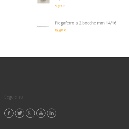
8,50 €
Piegaferro a 2 bocche mm 14/16
19,90 €
Seguici su