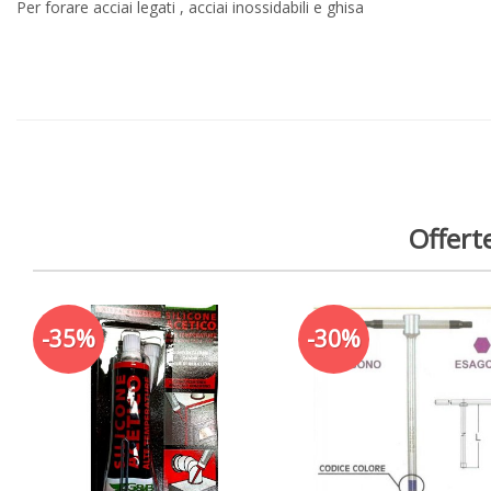
Per forare acciai legati , acciai inossidabili e ghisa
Offerte
-35%
-30%