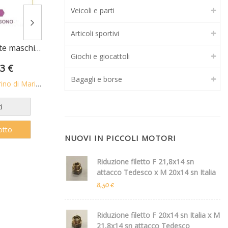
Veicoli e parti
Articoli sportivi
Chiavi a "T" a 3 teste maschio esagonali mm 3 con asta scorrevole • chrom vanadium FERMEC
Silicone acetico NERO ml 60 per alte temperature fino a +260 C
Giochi e giocattoli
63 €
4,49 €
6,90 €
10,90 
Bagagli e borse
di Mario S.n.c.
Venduto da
Berni Marino di Mario S.n.c.
Venduto da
Berni
i
Preferiti
Pr
otto
Vedi prodotto
Vedi
NUOVI IN PICCOLI MOTORI
Riduzione filetto F 21,8x14 sn
attacco Tedesco x M 20x14 sn Italia
8,50 €
Riduzione filetto F 20x14 sn Italia x M
21,8x14 sn attacco Tedesco