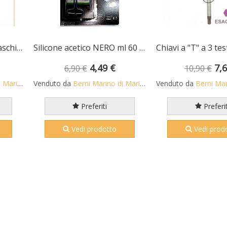
Chiavi a "T" a 3 teste maschio esagonali mm 3 con asta scorrevole • chrom vanadium FERMEC
Silicone acetico NERO ml 60 per alte temperature fino a +260 C
4,49 €
7,
6,90 €
10,90 €
o S.n.c.
Venduto da
Berni Marino di Mario S.n.c.
Venduto da
Berni Marino 
Preferiti
Preferit
Vedi prodotto
Vedi prod