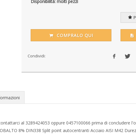
Disponibilità: molti pezzi
Pr
COMPRALO QUI
Condividi:
formazioni
te contattarci al 3289424053 oppure 0457100066 prima di concludere l'o
SS COBALTO 8% DIN338 Split point autocentranti Acciaio AISI M42 Dur