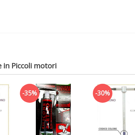
 in Piccoli motori
-35%
-30%