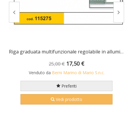
aschio esagonali mm 2,5 con asta scorrevole • chrom vanadium FERMEC
Riga graduata multifunzionale regolabile in alluminio
17,50 €
25,00 €
Venduto da
Berni Marino di Mario S.n.c.
Preferiti
Vedi prodotto