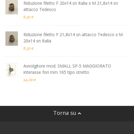
Riduzione filetto F 20x14 sn Italia x M 21,8x14 sn
attacco Tedesco
8,50 €
Riduzione filetto F 21,8x14 sn attacco Tedesco x M
20x14 sn Italia
8,50 €
Avvolgitore mod. SMALL SP-5 MAGGIORATO
interasse fori mm 165 tipo stretto
24,00 €
Torna su