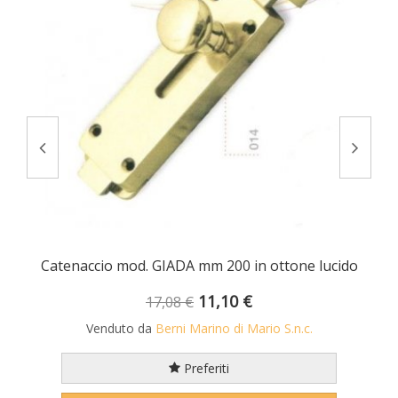
multifunzionale regolabile in alluminio
Catenaccio mod. GIADA mm 200 in ottone lucido
11,10 €
17,08 €
Venduto da
Berni Marino di Mario S.n.c.
Preferiti