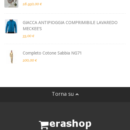
28.950,00 €
GIACCA ANTIPIOGGIA COMPRIMIBILE LAVAREDO
MECKEE'S
33,00 €
Completo Cotone Sabbia NG71
200,00 €
Torna su