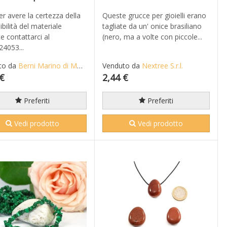
er avere la certezza della
Queste grucce per gioielli erano
ibilità del materiale
tagliate da un' onice brasiliano
te contattarci al
(nero, ma a volte con piccole...
4053...
to da
Berni Marino di Mario S.n.c.
Venduto da
Nextree S.r.l.
 €
2,44 €
Preferiti
Preferiti
Vedi prodotto
Vedi prodotto