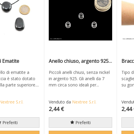
i Ematite
Anello chiuso, argento 925 - 3 pezzi
Bracc
llo di ematite a
Piccoli anelli chiusi, senza nickel
Tipo d
cia è stato dotato
in argento 925. Gli anelli da 7
scaglie
lla parte superiore....
mm circa sono ideali per...
su go
Nextree S.r.l.
Venduto da
Nextree S.r.l.
Vendu
2,44 €
2,44
Preferiti
Preferiti