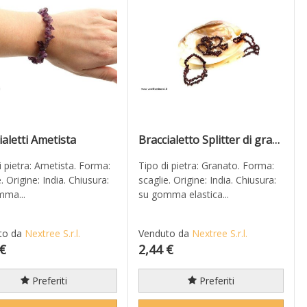
ialetti Ametista
Braccialetto Splitter di granato
i pietra: Ametista. Forma:
Tipo di pietra: Granato. Forma:
. Origine: India. Chiusura:
scaglie. Origine: India. Chiusura:
mma...
su gomma elastica...
to da
Nextree S.r.l.
Venduto da
Nextree S.r.l.
 €
2,44 €
Preferiti
Preferiti