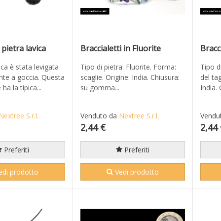
pietra lavica
Braccialetti in Fluorite
Bracc
ica è stata levigata
Tipo di pietra: Fluorite. Forma:
Tipo d
nte a goccia. Questa
scaglie. Origine: India. Chiusura:
del ta
ha la tipica...
su gomma...
India. 
Nextree S.r.l.
Venduto da
Nextree S.r.l.
Vendu
2,44 €
2,44
Preferiti
Preferiti
di prodotto
Vedi prodotto