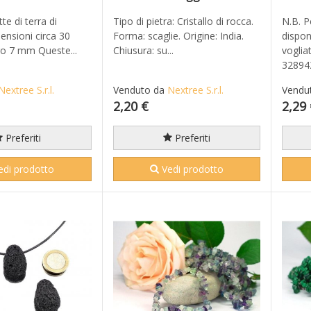
te di terra di
Tipo di pietra: Cristallo di rocca.
N.B. P
ensioni circa 30
Forma: scaglie. Origine: India.
dispon
o 7 mm Queste...
Chiusura: su...
voglia
328942
Nextree S.r.l.
Venduto da
Nextree S.r.l.
Vendu
2,20 €
2,29
Preferiti
Preferiti
di prodotto
Vedi prodotto