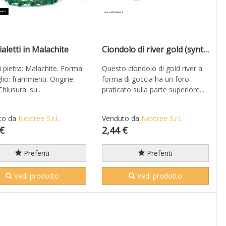
ialetti in Malachite
Ciondolo di river gold (synth.)
i pietra: Malachite. Forma
Questo ciondolo di gold river a
glio: frammenti. Origine:
forma di goccia ha un foro
Chiusura: su...
praticato sulla parte superiore....
to da
Nextree S.r.l.
Venduto da
Nextree S.r.l.
 €
2,44 €
Preferiti
Preferiti
Vedi prodotto
Vedi prodotto