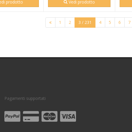
di prodotto
Vedi prodotto
1
2
3
/ 231
4
5
6
7
Pagamenti supportati