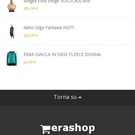
Maglia Polo Beige SOLOCASCMIR
385,00 €
Abito Olga Fantasia NG71
425,00 €
ERRA GIACCA IN GRID FLEECE DONNA
45,00 €
Torna su