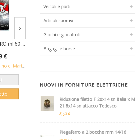
Veicoli e parti
Articoli sportivi
Giochi e giocattoli
Silicone acetico NERO ml 60 per alte temperature fino a +260 C
Chiavi a "T" a 3 teste maschio esagonali mm 2,5 con asta scorrevole • chrom vanadium FERMEC
Bagagli e borse
9 €
7,26 €
10,37 €
6,90 
di Mario S.n.c.
Venduto da
Berni Marino di Mario S.n.c.
Venduto da
Berni
i
Preferiti
Pr
NUOVI IN FORNITURE ELETTRICHE
otto
Vedi prodotto
Vedi
Riduzione filetto F 20x14 sn Italia x M
21,8x14 sn attacco Tedesco
8,50 €
Piegaferro a 2 bocche mm 14/16
19,90 €