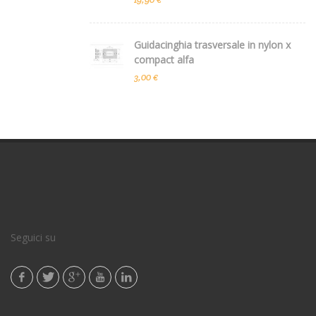
Guidacinghia trasversale in nylon x
compact alfa
3,00 €
Seguici su