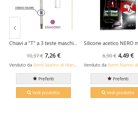
 NERO ml 60 per alte temperature fino a +260 C
Chiavi a "T" a 3 teste maschio esagonali mm 2,5 con asta scorrevole • chrom vanadium FERMEC
7,26 €
4,49 €
10,37 €
6,90 €
Venduto da
Berni Marino di Mario S.n.c.
Venduto da
Berni Marino di Mari
Preferiti
Preferiti
Vedi prodotto
Vedi prodotto