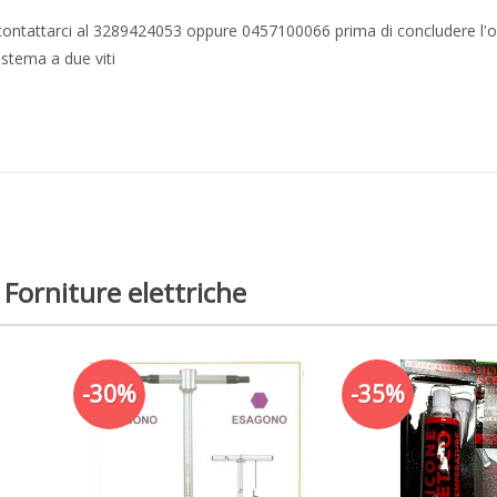
te contattarci al 3289424053 oppure 0457100066 prima di concludere l'o
stema a due viti
 Forniture elettriche
-30%
-35%