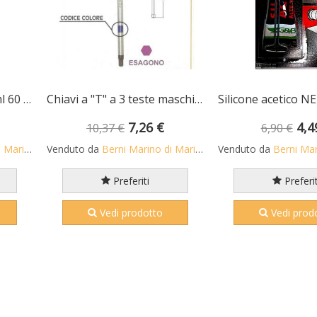
Silicone acetico NERO ml 60 per alte temperature fino a +260 C
Chiavi a "T" a 3 teste maschio esagonali mm 2,5 con asta scorrevole • chrom vanadium FERMEC
7,26 €
4,4
10,37 €
6,90 €
o S.n.c.
Venduto da
Berni Marino di Mario S.n.c.
Venduto da
Berni Marino 
Preferiti
Preferit
Vedi prodotto
Vedi prod