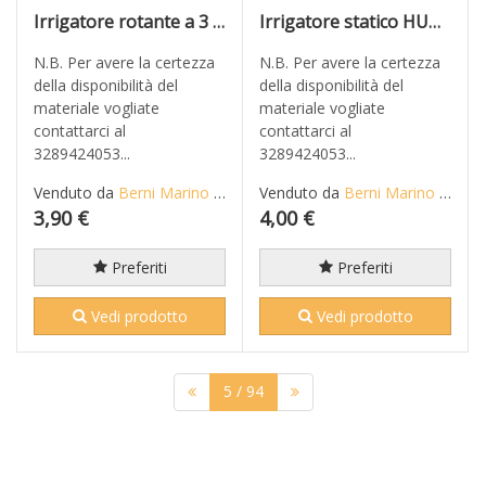
Irrigatore rotante a 3 braccia con slitta in plastica
Irrigatore statico HUNTER modello PSU-02 10A alzo cm 5
N.B. Per avere la certezza
N.B. Per avere la certezza
della disponibilità del
della disponibilità del
materiale vogliate
materiale vogliate
contattarci al
contattarci al
3289424053...
3289424053...
Venduto da
Berni Marino di Mario S.n.c.
Venduto da
Berni Marino di Mario S.n.c.
3,90 €
4,00 €
Preferiti
Preferiti
Vedi prodotto
Vedi prodotto
5
/ 94