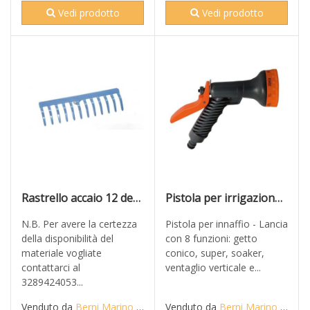
Vedi prodotto
Vedi prodotto
Rastrello accaio 12 denti con attacco conico portamanico
Pistola per irrigazione con 8 funzioni e regolazione flusso PAPILLON
N.B. Per avere la certezza
Pistola per innaffio - Lancia
della disponibilità del
con 8 funzioni: getto
materiale vogliate
conico, super, soaker,
contattarci al
ventaglio verticale e...
3289424053...
Venduto da
Berni Marino di Mario S.n.c.
Venduto da
Berni Marino di Mario S.n.c.