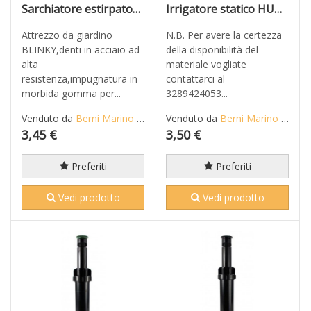
Sarchiatore estirpatore a 3 denti
Irrigatore statico HUNTER modello PSU-04 10A alzo cm 10
Attrezzo da giardino
N.B. Per avere la certezza
BLINKY,denti in acciaio ad
della disponibilità del
alta
materiale vogliate
resistenza,impugnatura in
contattarci al
morbida gomma per...
3289424053...
Venduto da
Berni Marino di Mario S.n.c.
Venduto da
Berni Marino di Mario S.n.c.
3,45 €
3,50 €
Preferiti
Preferiti
Vedi prodotto
Vedi prodotto