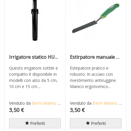
Irrigatore statico HUNTER modello PSU-04 17A alzo cm 10
Estirpatore manuale per giardino manico bicomponente
Questo irrigatore sottile e
Estirpatore pratico e
compatto è disponibile in
robusto. In acciaio con
modelli con alzo da 5 cm,
rivestimento antiruggine.
10 cm e 15 cm....
Manico ergonomico...
Venduto da
Berni Marino di Mario S.n.c.
Venduto da
Berni Marino di Mario S.n.c.
3,50 €
3,50 €
Preferiti
Preferiti