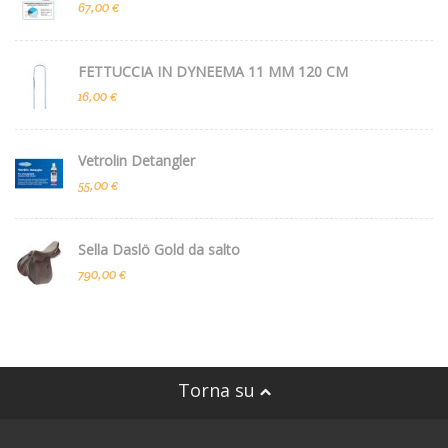
67,00 €
FETTUCCIA IN DYNEEMA 11 MM 120 CM
16,00 €
Vetrolin Detangler
55,00 €
Sella Daslö Gold da salto
790,00 €
Torna su