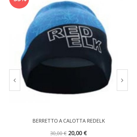
OTTITURA E ANTIVENTO FRENEY REDELK
BERRETTO A CALOTTA REDELK
20,00 €
30,00 €