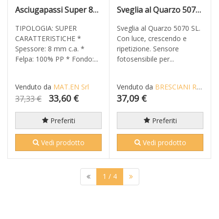
Asciugapassi Super 85X60 Antracite
Sveglia al Quarzo 5070 SL
TIPOLOGIA: SUPER
Sveglia al Quarzo 5070 SL.
CARATTERISTICHE *
Con luce, crescendo e
Spessore: 8 mm c.a. *
ripetizione. Sensore
Felpa: 100% PP * Fondo:...
fotosensibile per...
Venduto da
MAT.EN Srl
Venduto da
BRESCIANI RICCARDO
33,60 €
37,09 €
37,33 €
Preferiti
Preferiti
Vedi prodotto
Vedi prodotto
1
/ 4