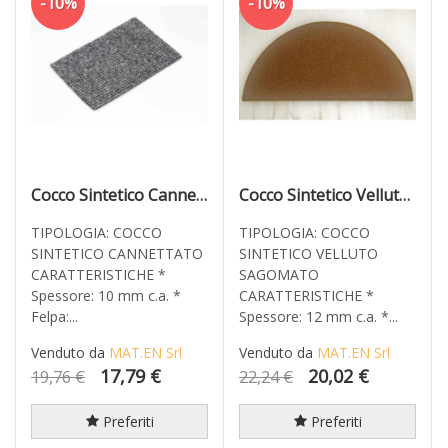
-10%
-10%
Cocco Sintetico Cannettato Grigio 90x60
Cocco Sintetico Velluto Sagomato 90x45
TIPOLOGIA: COCCO
TIPOLOGIA: COCCO
SINTETICO CANNETTATO
SINTETICO VELLUTO
CARATTERISTICHE *
SAGOMATO
Spessore: 10 mm c.a. *
CARATTERISTICHE *
Felpa:...
Spessore: 12 mm c.a. *...
Venduto da
MAT.EN Srl
Venduto da
MAT.EN Srl
17,79 €
20,02 €
19,76 €
22,24 €
Preferiti
Preferiti