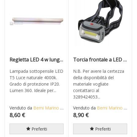
Regletta LED 4 w lunghezza mm 314
Torcia frontale a LED COB, Super Luminoso KWB 947799
Lampada sottopensile LED
N.B. Per avere la certezza
T5 Luce naturale 4000k.
della disponibilità del
Grado di protezione IP20.
materiale vogliate
Lumen 360. Ideale per...
contattarci al
3289424053...
Venduto da
Berni Marino di Mario S.n.c.
Venduto da
Berni Marino di Mario S.n.c.
8,60 €
8,90 €
Preferiti
Preferiti