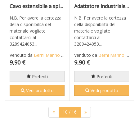
Cavo estensibile a spirale mt 5,0 colore bianco
Adattatore industriale da spina 2P+T 16 A CEE blu a 2 presa 2P+T 16A + 1 Schuko
N.B. Per avere la certezza
N.B. Per avere la certezza
della disponibilità del
della disponibilità del
materiale vogliate
materiale vogliate
contattarci al
contattarci al
3289424053...
3289424053...
Venduto da
Berni Marino di Mario S.n.c.
Venduto da
Berni Marino di Mario S.n.c.
9,90 €
9,90 €
Preferiti
Preferiti
Vedi prodotto
Vedi prodotto
10
/ 16