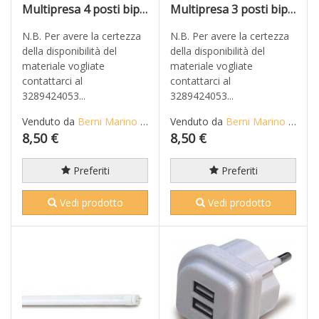
Multipresa 4 posti bipasso + Schuko senza cavo ROSI
Multipresa 3 posti bipasso + Schuko con interruttore e cavo mt 1,5
N.B. Per avere la certezza
N.B. Per avere la certezza
della disponibilità del
della disponibilità del
materiale vogliate
materiale vogliate
contattarci al
contattarci al
3289424053...
3289424053...
Venduto da
Berni Marino di Mario S.n.c.
Venduto da
Berni Marino di Mario S.n.c.
8,50 €
8,50 €
Preferiti
Preferiti
Vedi prodotto
Vedi prodotto