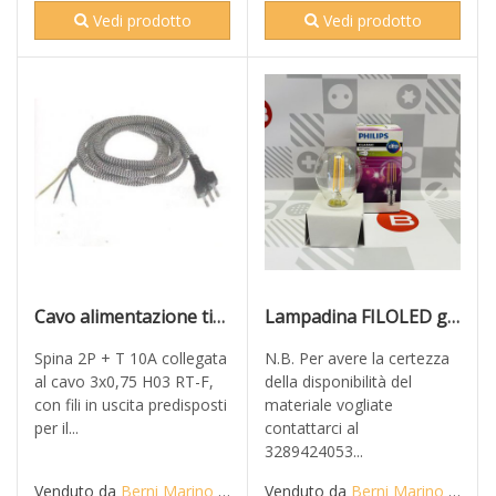
Vedi prodotto
Vedi prodotto
Cavo alimentazione tigrato per ferri da stiro
Lampadina FILOLED goccia DIMMERABILE E14 Luster PHILIPS 4,5 W 470 lumen
Spina 2P + T 10A collegata
N.B. Per avere la certezza
al cavo 3x0,75 H03 RT-F,
della disponibilità del
con fili in uscita predisposti
materiale vogliate
per il...
contattarci al
3289424053...
Venduto da
Berni Marino di Mario S.n.c.
Venduto da
Berni Marino di Mario S.n.c.